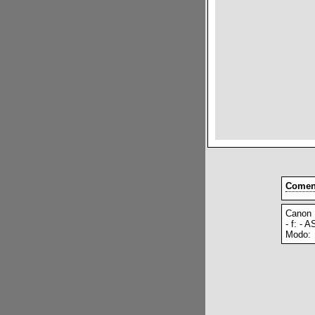
Coment
Canon 
- f: - 
Modo: