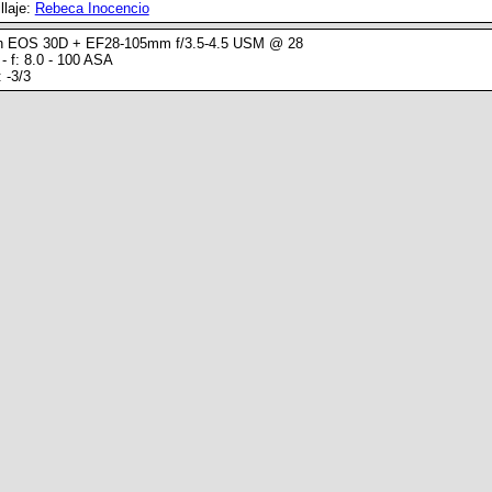
llaje:
Rebeca Inocencio
n EOS 30D + EF28-105mm f/3.5-4.5 USM @ 28
- f: 8.0 - 100 ASA
 -3/3