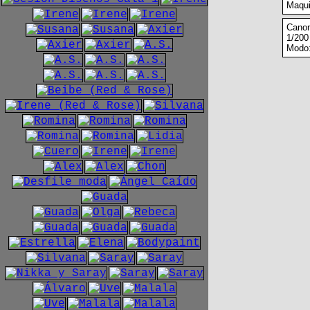
Maqui
Cano
1/200 
Modo: