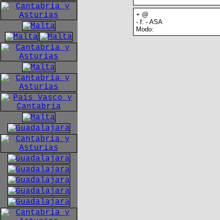
+ @
- f: - ASA
Modo: